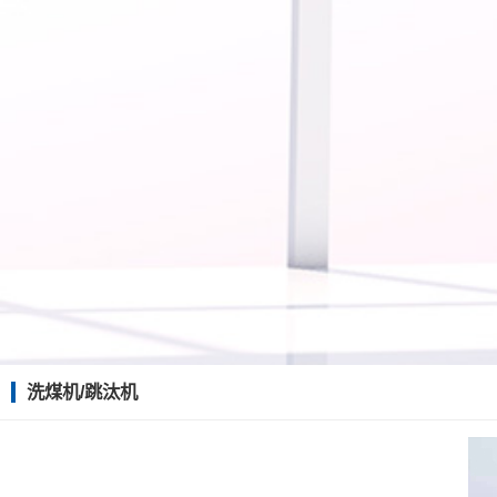
洗煤机/跳汰机